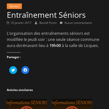
la
Séniors
victoire
Entraînement Séniors
!
10 janvier 2017
Benoît Fortin
Aucun commentaire
L’organisation des entraînements séniors est
modifiée le jeudi soir : une seule séance commune
aura dorénavant lieu à
19h00
à la salle de Licques.
Partager :
C
C
l
l
i
i
q
q
u
u
e
e
z
z
Articles similaires
p
p
o
o
u
u
r
r
p
p
a
a