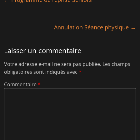
l
e
l
l
e
l
f
e
e
f
n
e
ê
n
Annulation Séance physique
→
t
ê
r
t
e
r
)
e
)
Laisser un commentaire
Votre adresse e-mail ne sera pas publiée.
Les champs
obligatoires sont indiqués avec
*
Commentaire
*