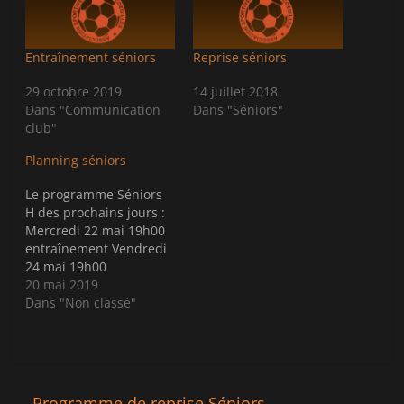
r
r
t
t
a
a
g
g
e
e
Entraînement séniors
Reprise séniors
r
r
s
s
u
u
29 octobre 2019
14 juillet 2018
r
r
Dans "Communication
Dans "Séniors"
T
F
w
a
club"
i
c
t
e
t
b
Planning séniors
e
o
r
o
(
k
Le programme Séniors
o
(
H des prochains jours :
u
o
v
u
Mercredi 22 mai 19h00
r
v
entraînement Vendredi
e
r
d
e
24 mai 19h00
a
d
entraînement
20 mai 2019
n
a
s
n
Dans "Non classé"
u
s
n
u
e
n
n
e
o
n
u
o
v
u
e
v
←
Programme de reprise Séniors