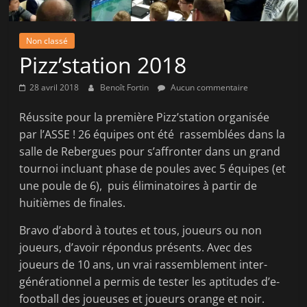
la
victoire
Non classé
!
Pizz’station 2018
28 avril 2018
Benoît Fortin
Aucun commentaire
Réussite pour la première Pizz’station organisée
par l’ASSE ! 26 équipes ont été rassemblées dans la
salle de Rebergues pour s’affronter dans un grand
tournoi incluant phase de poules avec 5 équipes (et
une poule de 6), puis
éliminatoires à partir de
huitièmes de finales.
Bravo d’abord à toutes et tous, joueurs ou non
joueurs, d’avoir répondus présents. Avec des
joueurs de 10 ans, un vrai rassemblement inter-
générationnel a permis de tester les aptitudes d’e-
football des joueuses et joueurs orange et noir.