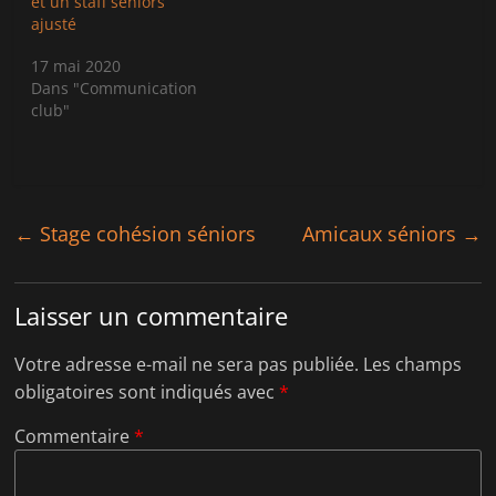
et un staff séniors
n
a
s
n
ajusté
u
s
n
u
17 mai 2020
e
n
n
e
Dans "Communication
o
n
u
o
club"
v
u
e
v
l
e
l
l
e
l
f
e
e
f
n
e
←
Stage cohésion séniors
Amicaux séniors
→
ê
n
t
ê
r
t
e
r
)
e
Laisser un commentaire
)
Votre adresse e-mail ne sera pas publiée.
Les champs
obligatoires sont indiqués avec
*
Commentaire
*