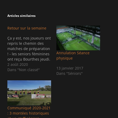
i
i
q
q
u
u
e
e
z
z
Articles similaires
p
p
o
o
u
u
r
r
Retour sur la semaine
p
p
a
a
Ça y est, nos joueurs ont
r
r
t
t
repris le chemin des
a
a
g
g
matches de préparation
e
e
Annulation Séance
! - les seniors féminines
r
r
physique
s
s
ont reçu Bourthes jeudi.
u
u
L'équipe progresse vite
2 août 2020
r
r
13 janvier 2017
T
F
et bien depuis la saison
Dans "Non classé"
w
a
Dans "Séniors"
passée et accroche
i
c
t
e
l'équipe adverse (1-1).
t
b
But de Loreen RAMET
e
o
r
o
sur une contre attaque
(
k
rapide. Bourthes a
o
(
u
o
globalement dominé
v
u
les…
r
v
Communiqué 2020-2021
e
r
: 3 montées historiques
d
e
a
d