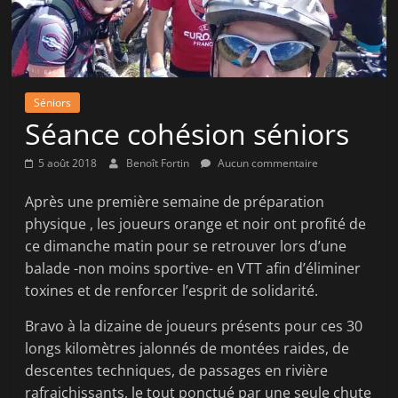
la
victoire
!
Séniors
Séance cohésion séniors
5 août 2018
Benoît Fortin
Aucun commentaire
Après une première semaine de préparation
physique , les joueurs orange et noir ont profité de
ce dimanche matin pour se retrouver lors d’une
balade -non moins sportive- en VTT afin d’éliminer
toxines et de renforcer l’esprit de solidarité.
Bravo à la dizaine de joueurs présents pour ces 30
longs kilomètres jalonnés de montées raides, de
descentes techniques, de passages en rivière
rafraichissants, le tout ponctué par une seule chute