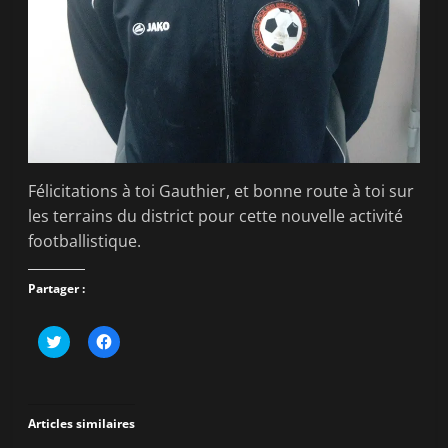
Félicitations à toi Gauthier, et bonne route à toi sur
les terrains du district pour cette nouvelle activité
footballistique.
Partager :
C
C
l
l
i
i
q
q
u
u
e
e
z
z
Articles similaires
p
p
o
o