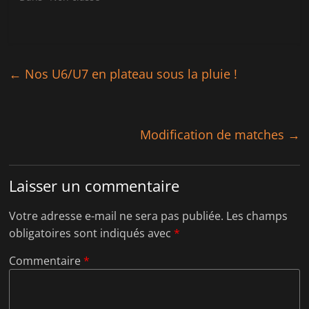
o
n
u
o
v
u
e
v
l
e
l
l
e
l
f
e
←
Nos U6/U7 en plateau sous la pluie !
e
f
n
e
ê
n
t
ê
r
t
e
r
)
e
Modification de matches
→
)
Laisser un commentaire
Votre adresse e-mail ne sera pas publiée.
Les champs
obligatoires sont indiqués avec
*
Commentaire
*