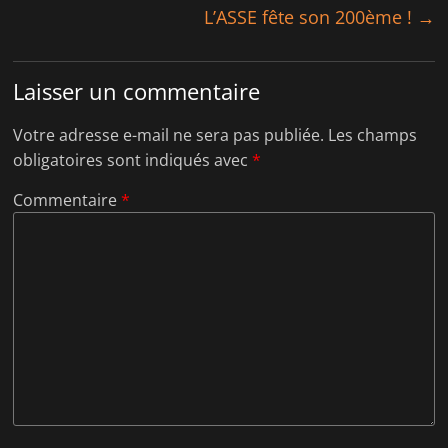
t
ê
L’ASSE fête son 200ème !
→
r
t
e
r
)
e
)
Laisser un commentaire
Votre adresse e-mail ne sera pas publiée.
Les champs
obligatoires sont indiqués avec
*
Commentaire
*