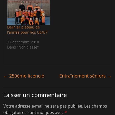
t
b
e
o
r
o
(
k
o
(
u
o
v
u
r
v
Dernier plateau de
e
r
l’année pour nos U6/U7
d
e
a
d
n
a
22 décembre 2018
s
n
u
s
Dans "Non classé"
n
u
e
n
n
e
o
n
u
o
v
u
e
v
l
e
←
250ème licencié
Entraînement séniors
→
l
l
e
l
f
e
e
f
n
e
ê
n
Laisser un commentaire
t
ê
r
t
e
r
Votre adresse e-mail ne sera pas publiée.
Les champs
)
e
)
obligatoires sont indiqués avec
*