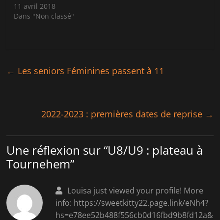
a
d
11 avril 2018
n
a
s
n
Dans "Non classé"
u
s
n
u
e
n
n
e
o
n
u
o
v
u
e
v
←
Les seniors Féminines passent à 11
l
e
l
l
e
l
f
e
e
f
n
e
ê
n
2022-2023 : premières dates de reprise
→
t
ê
r
t
e
r
)
e
)
Une réflexion sur “
U8/U9 : plateau à
Tournehem
”
Louisa just viewed your profile! More
info: https://sweetkitty22.page.link/eNh4?
hs=e78ee52b488f556cb0d16fbd9b8fd12a&