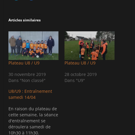
i
i
q
q
u
u
e
e
z
z
Articles similaires
p
p
o
o
u
u
r
r
p
p
a
a
r
r
t
t
a
a
g
g
e
e
Plateau U8 / U9
Plateau U8 / U9
r
r
s
s
u
u
30 novembre 2019
28 octobre 2019
r
r
Dans "Non classé"
Dans "U9"
T
F
w
a
i
c
U8/U9 : Entraînement
t
e
t
b
samedi 14/04
e
o
r
o
(
k
En raison du plateau de
o
(
cette semaine, la séance
u
o
v
u
d'entraînement se
r
v
déroulera samedi de
e
r
d
e
10h30 à 11h30.