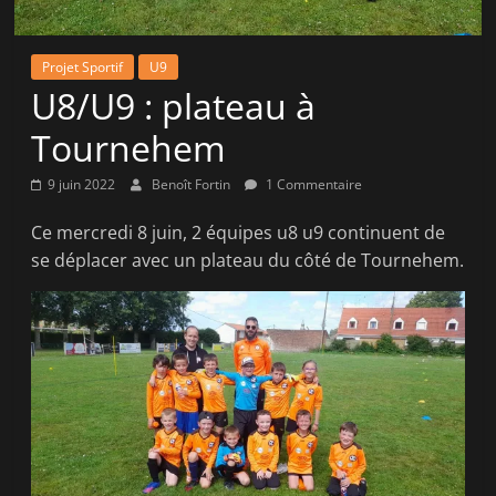
la
victoire
Projet Sportif
U9
!
U8/U9 : plateau à
Tournehem
9 juin 2022
Benoît Fortin
1 Commentaire
Ce mercredi 8 juin, 2 équipes u8 u9 continuent de
se déplacer avec un plateau du côté de Tournehem.