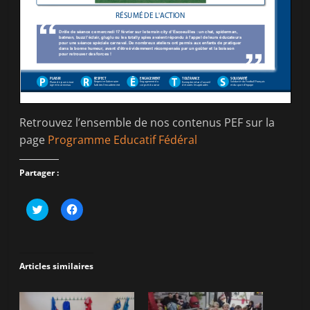
Retrouvez l’ensemble de nos contenus PEF sur la
page
Programme Educatif Fédéral
Partager :
C
C
l
l
i
i
q
q
u
u
e
e
z
z
Articles similaires
p
p
o
o
u
u
r
r
p
p