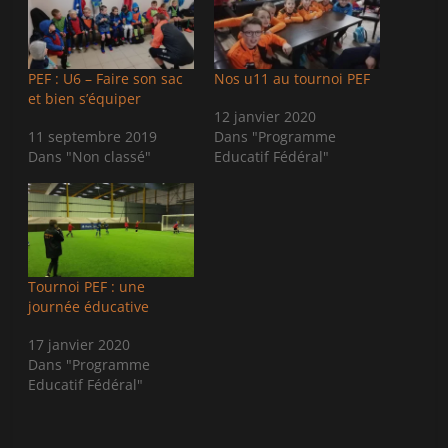
a
a
r
r
t
t
a
a
g
g
e
e
PEF : U6 – Faire son sac
Nos u11 au tournoi PEF
r
r
et bien s’équiper
s
s
u
u
12 janvier 2020
r
r
11 septembre 2019
Dans "Programme
T
F
w
a
Dans "Non classé"
Educatif Fédéral"
i
c
t
e
t
b
e
o
r
o
(
k
o
(
u
o
v
u
r
v
Tournoi PEF : une
e
r
journée éducative
d
e
a
d
n
a
17 janvier 2020
s
n
u
s
Dans "Programme
n
u
Educatif Fédéral"
e
n
n
e
o
n
u
o
v
u