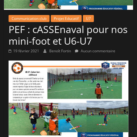
la
victoire
Communication club
Projet Educatif
U7
!
PEF : cASSEnaval pour nos
mini-foot et U6-U7
19 février 2021
Benoît Fortin
Aucun commentaire