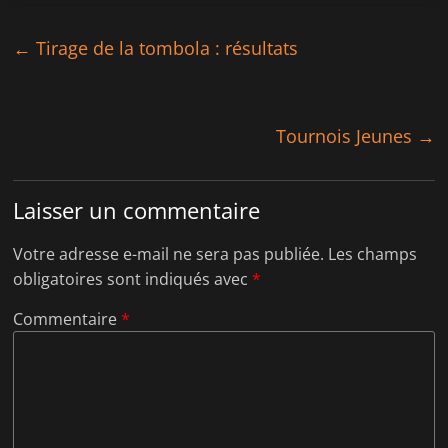
e
v
l
e
l
l
e
l
←
Tirage de la tombola : résultats
f
e
e
f
n
e
ê
n
t
ê
r
t
e
r
Tournois Jeunes
→
)
e
)
Laisser un commentaire
Votre adresse e-mail ne sera pas publiée.
Les champs
obligatoires sont indiqués avec
*
Commentaire
*