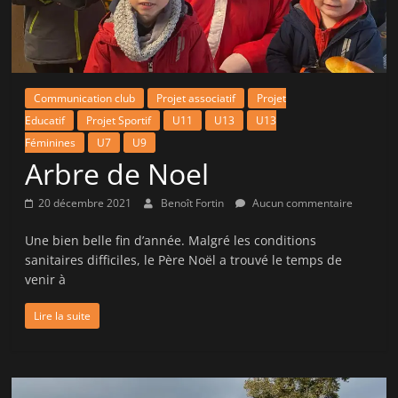
la
victoire
!
Communication club
Projet associatif
Projet
Educatif
Projet Sportif
U11
U13
U13
Féminines
U7
U9
Arbre de Noel
20 décembre 2021
Benoît Fortin
Aucun commentaire
Une bien belle fin d’année. Malgré les conditions
sanitaires difficiles, le Père Noël a trouvé le temps de
venir à
Lire la suite