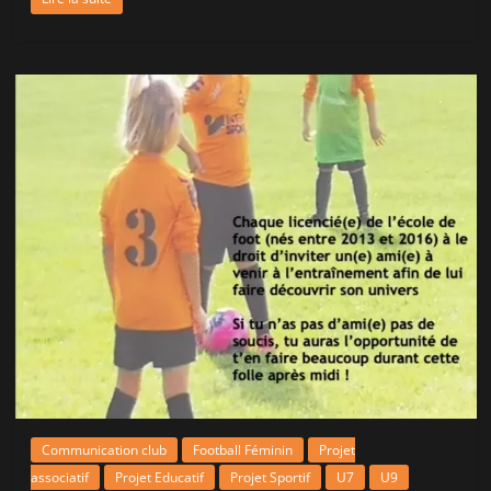
Communication club
Football Féminin
Projet
associatif
Projet Educatif
Projet Sportif
U7
U9