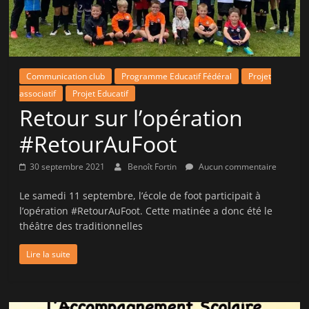
la
victoire
!
Communication club
Programme Educatif Fédéral
Projet
associatif
Projet Educatif
Retour sur l’opération
#RetourAuFoot
30 septembre 2021
Benoît Fortin
Aucun commentaire
Le samedi 11 septembre, l’école de foot participait à
l’opération #RetourAuFoot. Cette matinée a donc été le
théâtre des traditionnelles
Lire la suite