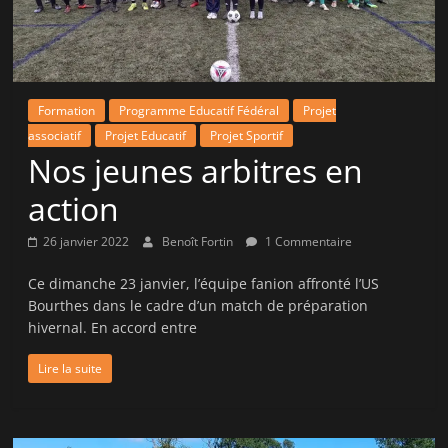
la
victoire
!
Formation
Programme Educatif Fédéral
Projet
associatif
Projet Educatif
Projet Sportif
Nos jeunes arbitres en
action
26 janvier 2022
Benoît Fortin
1 Commentaire
Ce dimanche 23 janvier, l’équipe fanion affronté l’US
Bourthes dans le cadre d’un match de préparation
hivernal. En accord entre
Lire la suite